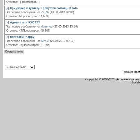
|Ответов: -|Просмотров: -|
[»]
Приучение к туалету. Требуется помощь Ksolo
Последнее сообщение: от
ZiIRA
(13.08.2013 08:03)
|Ответов: 6|Просмотров: 14,689|
[»]
Аджилити и КХС???
Последнее сообщение: от
dommod
(27.05.2013 15:29)
|Ответов: 47|Просмотров: 49,307|
[»]
поиграем :happy:
Последнее сообщение: от
Mrs.Z
(29.03.2013 03:17)
|Ответов: 15|Просмотров: 21,855|
Создать тему
Текущее вре
Copyright © 2003-2020 Активная ссылка
©Web 