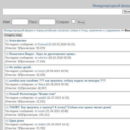
Международный форум 
Имя:
Пасс:
Сохран:
Международный форум о пород китайская хохлатая собака
>
Уход, кормление и содержание
>>
Вос
Создать тему
[»]
Аква-фитнес
Последнее сообщение: от
Елена1128
(02.02.2020 04:10)
|Ответов: 5|Просмотров: 56,370|
[»]
Пошаговое Видео - Курс по дрессировке щенка -
Последнее сообщение: от
julia-kor
(04.01.2018 09:59)
|Ответов: 2|Просмотров: 17,419|
[»]
Не любит детей.
Последнее сообщение: от
ksolo
(25.09.2015 20:53)
|Ответов: 4|Просмотров: 16,429|
[»]
шлейка или ошейник ??? как приучить собаку ходить на поводке ???
Последнее сообщение: от
Slava
(01.09.2015 00:58)
|Ответов: 31|Просмотров: 48,367|
[»]
Новый Фотоконкурс "Вожак стаи"
Последнее сообщение: от
gala62
(11.07.2015 11:52)
|Ответов: 0|Просмотров: 12,522|
[»]
ТУАЛЕТ. Как приучить к туалету? К лотку? Собака или щенок писает дома!
Последнее сообщение: от
ksolo
(21.04.2015 19:48)
|Ответов: 295|Просмотров: 235,212|
[»]
Одна дома
Последнее сообщение: от
AnlikA
(31.03.2015 14:11)
|Ответов: 5|Просмотров: 15,763|