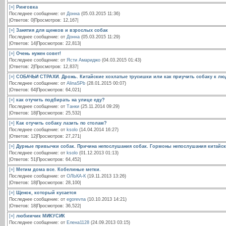
[»]
Ринговка
Последнее сообщение: от
Донна
(05.03.2015 11:36)
|Ответов: 0|Просмотров: 12,167|
[»]
Занятия для щенков и взрослых собак
Последнее сообщение: от
Донна
(05.03.2015 11:29)
|Ответов: 14|Просмотров: 22,813|
[»]
Очень нужен совет!
Последнее сообщение: от
Ясти Амариджо
(04.03.2015 01:43)
|Ответов: 2|Просмотров: 12,837|
[»]
СОБАЧЬИ СТРАХИ. Дрожь. Китайские хохлатые трусишки или как приучить собаку к лю
Последнее сообщение: от
AlinaSPb
(28.01.2015 00:07)
|Ответов: 64|Просмотров: 64,021|
[»]
как отучить подбирать на улице еду?
Последнее сообщение: от
Танки
(25.11.2014 09:29)
|Ответов: 18|Просмотров: 25,532|
[»]
Как отучить собаку лазить по столам?
Последнее сообщение: от
ksolo
(14.04.2014 16:27)
|Ответов: 12|Просмотров: 27,271|
[»]
Дурные привычки собак. Причина непослушания собак. Гормоны непослушания китайск
Последнее сообщение: от
ksolo
(01.12.2013 01:13)
|Ответов: 51|Просмотров: 64,452|
[»]
Метим дома все. Кобелиные метки.
Последнее сообщение: от
ОЛЬКА-К
(19.11.2013 13:26)
|Ответов: 18|Просмотров: 28,100|
[»]
Щенок, который кусается
Последнее сообщение: от
egorevna
(10.10.2013 14:21)
|Ответов: 18|Просмотров: 36,522|
[»]
любимчик МИКУСИК
Последнее сообщение: от
Елена1128
(24.09.2013 03:15)