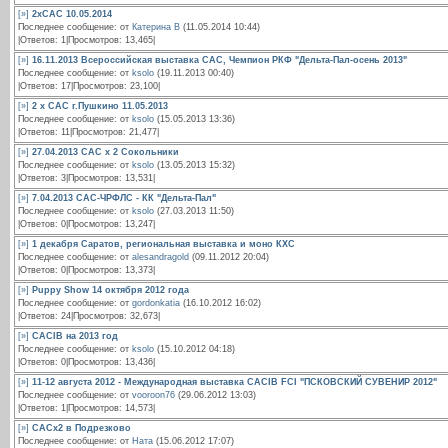
[»]
2хСАС 10.05.2014
Последнее сообщение: от
Катерина В
(11.05.2014 10:44)
|Ответов: 1|Просмотров: 13,465|
[»]
16.11.2013 Всероссийская выставка САС, Чемпион РКФ "Дельта-Пал-осень 2013"
Последнее сообщение: от
ksolo
(19.11.2013 00:40)
|Ответов: 17|Просмотров: 23,100|
[»]
2 х САС г.Пушкино 11.05.2013
Последнее сообщение: от
ksolo
(15.05.2013 13:36)
|Ответов: 11|Просмотров: 21,477|
[»]
27.04.2013 CAC x 2 Сокольники
Последнее сообщение: от
ksolo
(13.05.2013 15:32)
|Ответов: 3|Просмотров: 13,531|
[»]
7.04.2013 САС-ЧРФЛС - КК "Дельта-Пал"
Последнее сообщение: от
ksolo
(27.03.2013 11:50)
|Ответов: 0|Просмотров: 13,247|
[»]
1 декабря Саратов, региональная выставка и моно КXС
Последнее сообщение: от
alesandragold
(09.11.2012 20:04)
|Ответов: 0|Просмотров: 13,373|
[»]
Puppy Show 14 октября 2012 года
Последнее сообщение: от
gordonkatia
(16.10.2012 16:02)
|Ответов: 24|Просмотров: 32,673|
[»]
CACIB на 2013 год
Последнее сообщение: от
ksolo
(15.10.2012 04:18)
|Ответов: 0|Просмотров: 13,436|
[»]
11-12 августа 2012 - Международная выставка CACIB FCI "ПСКОВСКИЙ СУВЕНИР 2012"
Последнее сообщение: от
vooroon76
(29.06.2012 13:03)
|Ответов: 1|Просмотров: 14,573|
[»]
САСх2 в Подрезково
Последнее сообщение: от
Ната
(15.06.2012 17:07)