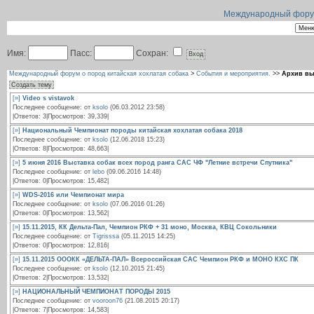
Международный форум 
Имя:
Пасс:
Сохран:
Международный форум о пород китайская хохлатая собака
>
События и мероприятия.
>>
Архив вы
Создать тему
[»]
Video s vistavok
Последнее сообщение: от
ksolo
(06.03.2012 23:58)
|Ответов: 3|Просмотров: 39,339|
[»]
Национальный Чемпионат породы китайская хохлатая собака 2018
Последнее сообщение: от
ksolo
(12.06.2018 15:23)
|Ответов: 8|Просмотров: 48,663|
[»]
5 июня 2016 Выставка собак всех пород ранга САС ЧФ "Летние встречи Спутника"
Последнее сообщение: от
lebo
(09.06.2016 14:48)
|Ответов: 0|Просмотров: 15,482|
[»]
WDS-2016 или Чемпионат мира
Последнее сообщение: от
ksolo
(07.06.2016 01:26)
|Ответов: 0|Просмотров: 13,562|
[»]
15.11.2015, КК Дельта-Пал, Чемпион РКФ + 31 моно, Москва, КВЦ Сокольники
Последнее сообщение: от
Tigrisssa
(05.11.2015 14:25)
|Ответов: 0|Просмотров: 12,816|
[»]
15.11.2015 ОООКК «ДЕЛЬТА-ПАЛ» Всероссийская САС Чемпион РКФ и МОНО КХС ПК
Последнее сообщение: от
ksolo
(12.10.2015 21:45)
|Ответов: 2|Просмотров: 13,532|
[»]
НАЦИОНАЛЬНЫЙ ЧЕМПИОНАТ ПОРОДЫ 2015
Последнее сообщение: от
vooroon76
(21.08.2015 20:17)
|Ответов: 7|Просмотров: 14,583|