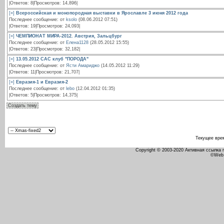
|Ответов: 8|Просмотров: 14,896|
[»]
Всероссийская и монопородная выставки в Ярославле 3 июня 2012 года
Последнее сообщение: от
ksolo
(08.06.2012 07:51)
|Ответов: 19|Просмотров: 24,093|
[»]
ЧЕМПИОНАТ МИРА-2012. Австрия, Зальцбург
Последнее сообщение: от
Елена1128
(28.05.2012 15:55)
|Ответов: 23|Просмотров: 32,182|
[»]
13.05.2012 САС клуб "ПОРОДА"
Последнее сообщение: от
Ясти Амариджо
(14.05.2012 11:29)
|Ответов: 11|Просмотров: 21,707|
[»]
Евразия-1 и Евразия-2
Последнее сообщение: от
lebo
(12.04.2012 01:35)
|Ответов: 5|Просмотров: 14,375|
Создать тему
Текущее вре
Copyright © 2003-2020 Активная ссылка
©Web 