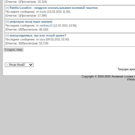
|Ответов: 1|Просмотров: 15,324|
[»]
Patella Luxation - синдром соскальзывания коленной чашечки
Последнее сообщение: от
ksolo
(13.02.2011 11:50)
|Ответов: 1|Просмотров: 17,380|
[»]
непрокрас носа( ваше мнение)
Последнее сообщение: от
любовь10
(12.02.2011 13:58)
|Ответов: 28|Просмотров: 46,162|
[»]
новорожденные. пух или голый щенок?
Последнее сообщение: от
ulya
(09.02.2011 23:50)
|Ответов: 32|Просмотров: 53,716|
Создать тему
Текущее вре
Copyright © 2003-2020 Активная ссылка
©Web 