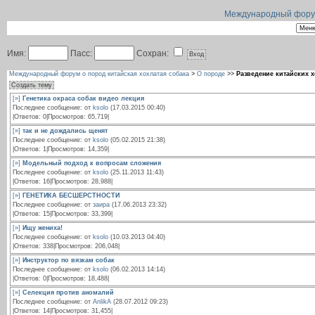
Международный форум 
Имя:
Пасс:
Сохран:
Международный форум о пород китайская хохлатая собака
>
О породе
>>
Разведение китайских 
Создать тему
[»]
Генетика окраса собак видео лекция
Последнее сообщение: от
ksolo
(17.03.2015 00:40)
|Ответов: 0|Просмотров: 65,719|
[»]
так и не дождались щенят
Последнее сообщение: от
ksolo
(05.02.2015 21:38)
|Ответов: 1|Просмотров: 14,359|
[»]
Модельный подход к вопросам сложения
Последнее сообщение: от
ksolo
(25.11.2013 11:43)
|Ответов: 16|Просмотров: 28,988|
[»]
ГЕНЕТИКА БЕСШЕРСТНОСТИ
Последнее сообщение: от
заира
(17.06.2013 23:32)
|Ответов: 15|Просмотров: 33,399|
[»]
Ищу жениха!
Последнее сообщение: от
ksolo
(10.03.2013 04:40)
|Ответов: 338|Просмотров: 206,048|
[»]
Инструктор по вязкам собак
Последнее сообщение: от
ksolo
(06.02.2013 14:14)
|Ответов: 0|Просмотров: 18,488|
[»]
Селекция против аномалий
Последнее сообщение: от
AnlikA
(28.07.2012 09:23)
|Ответов: 14|Просмотров: 31,455|