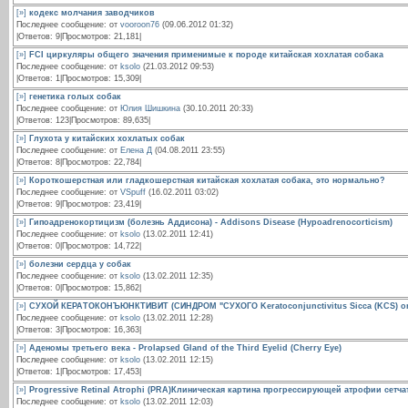
[»]
кодекс молчания заводчиков
Последнее сообщение: от
vooroon76
(09.06.2012 01:32)
|Ответов: 9|Просмотров: 21,181|
[»]
FCI циркуляры общего значения применимые к породе китайская хохлатая собака
Последнее сообщение: от
ksolo
(21.03.2012 09:53)
|Ответов: 1|Просмотров: 15,309|
[»]
генетика голых собак
Последнее сообщение: от
Юлия Шишкина
(30.10.2011 20:33)
|Ответов: 123|Просмотров: 89,635|
[»]
Глухота у китайских хохлатых собак
Последнее сообщение: от
Елена Д
(04.08.2011 23:55)
|Ответов: 8|Просмотров: 22,784|
[»]
Короткошерстная или гладкошерстная китайская хохлатая собака, это нормально?
Последнее сообщение: от
VSpuff
(16.02.2011 03:02)
|Ответов: 9|Просмотров: 23,419|
[»]
Гипоадренокортицизм (болезнь Аддисона) - Addisons Disease (Hypoadrenocorticism)
Последнее сообщение: от
ksolo
(13.02.2011 12:41)
|Ответов: 0|Просмотров: 14,722|
[»]
болезни сердца у собак
Последнее сообщение: от
ksolo
(13.02.2011 12:35)
|Ответов: 0|Просмотров: 15,862|
[»]
СУХОЙ КЕРАТОКОНЪЮНКТИВИТ (СИНДРОМ "СУХОГО Keratoconjunctivitus Sicca (KCS) or
Последнее сообщение: от
ksolo
(13.02.2011 12:28)
|Ответов: 3|Просмотров: 16,363|
[»]
Аденомы третьего века - Prolapsed Gland of the Third Eyelid (Cherry Eye)
Последнее сообщение: от
ksolo
(13.02.2011 12:15)
|Ответов: 1|Просмотров: 17,453|
[»]
Progressive Retinal Atrophi (PRA)Клиническая картина прогрессирующей атрофии сетча
Последнее сообщение: от
ksolo
(13.02.2011 12:03)