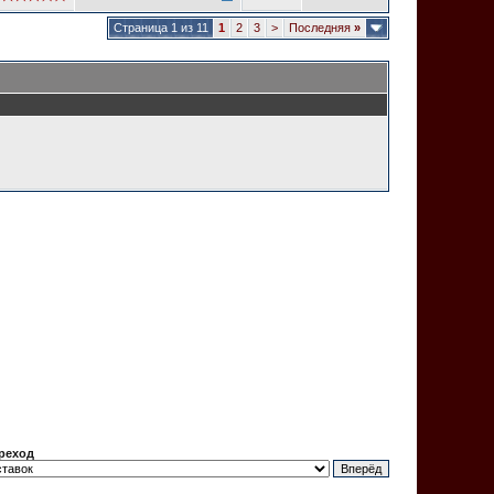
Страница 1 из 11
1
2
3
>
Последняя
»
реход