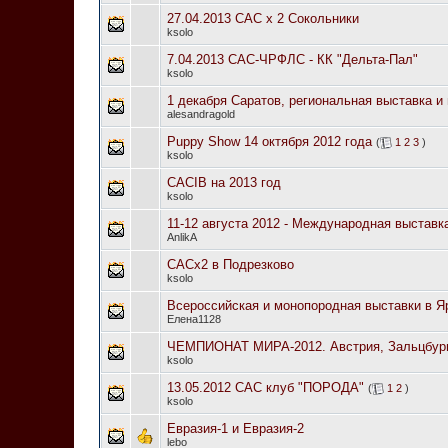
27.04.2013 CAC x 2 Сокольники
ksolo
7.04.2013 САС-ЧРФЛС - КК "Дельта-Пал"
ksolo
1 декабря Саратов, региональная выставка и
alesandragold
Puppy Show 14 октября 2012 года
(
1
2
3
)
ksolo
CACIB на 2013 год
ksolo
11-12 августа 2012 - Международная выста
AnlikA
САСх2 в Подрезково
ksolo
Всероссийская и монопородная выставки в Я
Елена1128
ЧЕМПИОНАТ МИРА-2012. Австрия, Зальцбур
ksolo
13.05.2012 САС клуб "ПОРОДА"
(
1
2
)
ksolo
Евразия-1 и Евразия-2
lebo