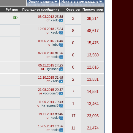
Опции раздела
Искать в этом разделе
Рейтинг
Последнее сообщение
Ответов
Просмотров
06.03.2012
23:58
3
39,314
от
ksolo
12.06.2018
15:23
8
48,617
от
ksolo
09.06.2016
14:48
0
15,476
от
lebo
07.06.2016
01:26
0
13,560
от
ksolo
05.11.2015
14:25
0
12,816
от
Tigrisssa
12.10.2015
21:45
2
13,531
от
ksolo
21.08.2015
20:17
7
14,581
от
vooroon76
11.05.2014
10:44
1
13,464
от
Катерина В
19.11.2013
00:40
17
23,095
от
ksolo
15.05.2013
13:36
11
21,474
от
ksolo