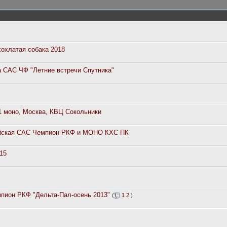
охлатая собака 2018
а САС ЧФ "Летние встречи Спутника"
1 моно, Москва, КВЦ Сокольники
йская САС Чемпион РКФ и МОНО КХС ПК
15
мпион РКФ "Дельта-Пал-осень 2013"
(
1
2
)