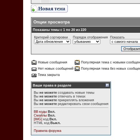
Опции просмотра
Показаны темы с 1 по 20 из 220
Критерий сортировки
Порядок отображения
Показать
Новые сообщения
Популярная тема с новыми сообще
Нет новых сообщений
Популярная тема без новых сообще
Тема закрыта
Ваши права в разделе
Вы
не можете
создавать новые темы
Вы
не можете
отвечать в темах
Вы
не можете
прикреплять вложения
Вы
не можете
редактировать свои сообщения
BB коды
Вкл.
Смайлы
Вкл.
[IMG]
код
Вкл.
HTML код
Выкл.
Правила форума