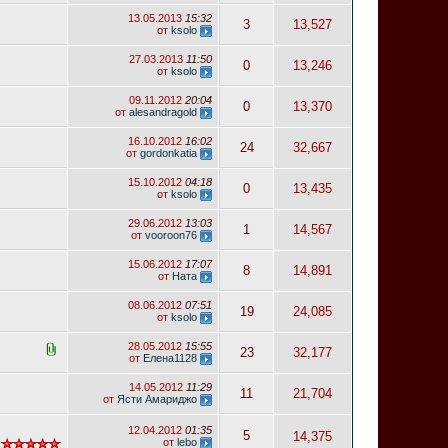
13.05.2013
15:32
3
13,527
от
ksolo
27.03.2013
11:50
0
13,246
от
ksolo
09.11.2012
20:04
0
13,370
от
alesandragold
16.10.2012
16:02
24
32,667
от
gordonkatia
15.10.2012
04:18
0
13,435
от
ksolo
29.06.2012
13:03
1
14,567
от
vooroon76
15.06.2012
17:07
8
14,891
от
Ната
08.06.2012
07:51
19
24,085
от
ksolo
28.05.2012
15:55
23
32,177
от
Елена1128
14.05.2012
11:29
11
21,704
от
Ясти Амариджо
12.04.2012
01:35
5
14,375
от
lebo