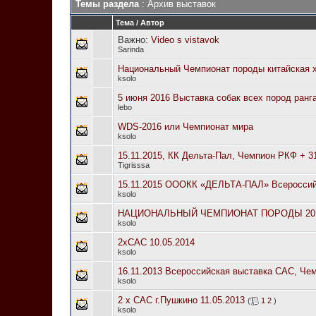
Темы раздела
: Архив выставок
Тема
/
Автор
Важно:
Video s vistavok
Sarinda
Национальный Чемпионат породы китайская х
ksolo
5 июня 2016 Выставка собак всех пород ранг
lebo
WDS-2016 или Чемпионат мира
ksolo
15.11.2015, КК Дельта-Пал, Чемпион РКФ + 3
Tigrisssa
15.11.2015 ОООКК «ДЕЛЬТА-ПАЛ» Всеросси
ksolo
НАЦИОНАЛЬНЫЙ ЧЕМПИОНАТ ПОРОДЫ 20
ksolo
2хСАС 10.05.2014
ksolo
16.11.2013 Всероссийская выставка САС, Че
ksolo
2 х САС г.Пушкино 11.05.2013
(
1
2
)
ksolo