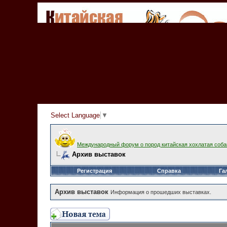
Select Language
▼
Международный форум о пород китайская хохлатая соба
Архив выставок
Регистрация
Справка
Га
Архив выставок
Информация о прошедших выставках.