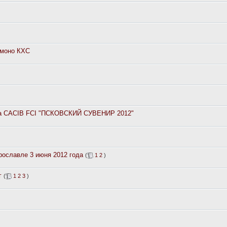
 моно КXС
вка CACIB FCI "ПСКОВСКИЙ СУВЕНИР 2012"
рославле 3 июня 2012 года
(
1
2
)
г
(
1
2
3
)