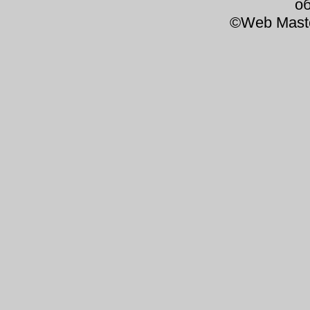
о
©Web Mast