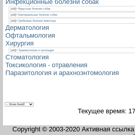
Инфекционные болезни собак
[old]>
Вирусные болезни собак
[old]>
Бактериальные болезни собак
[old]>
Грибковые болезни животных
Дерматология
Офтальмология
Хирургия
[old]>
Травматология и ортопедия
Стоматология
Токсикология - отравления
Паразитология и арахноэнтомология
Текущее время:
17
Copyright © 2003-2020 Активная ссылка