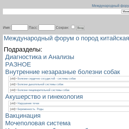
Международный форум 
Имя:
Пасс:
Сохран:
Международный форум о пород китайская
Подразделы:
Диагностика и Анализы
РАЗНОЕ
Внутренние незаразные болезни собак
[old]>
Болезни сердечно сосудистой - системы собак
[old]>
Болезни дыхательной системы собак
[old]>
Болезни пищеварительной системы собак
Акушерство и гинекология
[old]>
Нарушение течки
[old]>
Беременность. Роды.
Вакцинация
Мочеполовая система