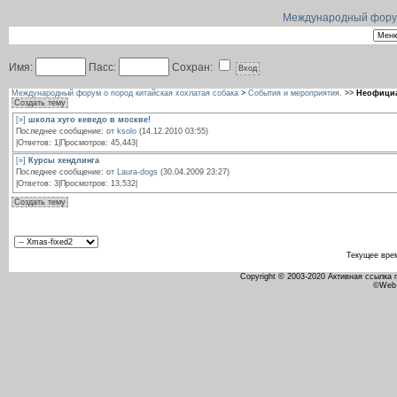
Международный форум 
Имя:
Пасс:
Сохран:
Международный форум о пород китайская хохлатая собака
>
События и мероприятия.
>>
Неофициа
Создать тему
[»]
школа хуго кеведо в москве!
Последнее сообщение: от
ksolo
(14.12.2010 03:55)
|Ответов: 1|Просмотров: 45,443|
[»]
Курсы хендлинга
Последнее сообщение: от
Laura-dogs
(30.04.2009 23:27)
|Ответов: 3|Просмотров: 13,532|
Создать тему
Текущее вре
Copyright © 2003-2020 Активная ссылка
©Web 