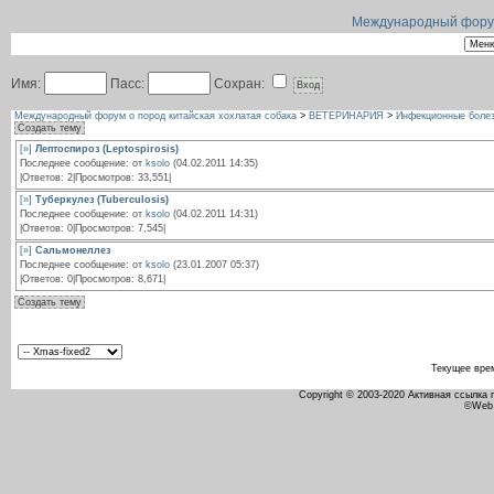
Международный форум 
Имя:
Пасс:
Сохран:
Международный форум о пород китайская хохлатая собака
>
ВЕТЕРИНАРИЯ
>
Инфекционные болез
Создать тему
[»]
Лептоспироз (Leptospirosis)
Последнее сообщение: от
ksolo
(04.02.2011 14:35)
|Ответов: 2|Просмотров: 33,551|
[»]
Туберкулез (Tuberculosis)
Последнее сообщение: от
ksolo
(04.02.2011 14:31)
|Ответов: 0|Просмотров: 7,545|
[»]
Сальмонеллез
Последнее сообщение: от
ksolo
(23.01.2007 05:37)
|Ответов: 0|Просмотров: 8,671|
Создать тему
Текущее вре
Copyright © 2003-2020 Активная ссылка
©Web 