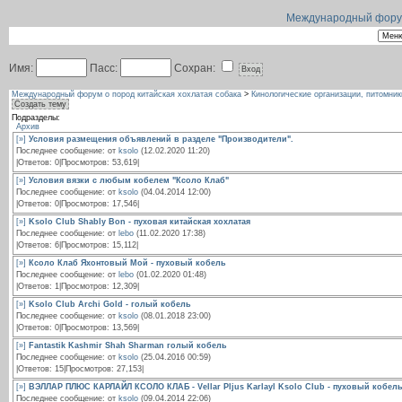
Международный форум 
Имя:
Пасс:
Сохран:
Международный форум о пород китайская хохлатая собака
>
Кинологические организации, питомник
Создать тему
Подразделы:
Архив
[»]
Условия размещения объявлений в разделе "Производители".
Последнее сообщение: от
ksolo
(12.02.2020 11:20)
|Ответов: 0|Просмотров: 53,619|
[»]
Условия вязки с любым кобелем "Ксоло Клаб"
Последнее сообщение: от
ksolo
(04.04.2014 12:00)
|Ответов: 0|Просмотров: 17,546|
[»]
Ksolo Club Shably Bon - пуховая китайская хохлатая
Последнее сообщение: от
lebo
(11.02.2020 17:38)
|Ответов: 6|Просмотров: 15,112|
[»]
Ксоло Клаб Яхонтовый Мой - пуховый кобель
Последнее сообщение: от
lebo
(01.02.2020 01:48)
|Ответов: 1|Просмотров: 12,309|
[»]
Ksolo Club Archi Gold - голый кобель
Последнее сообщение: от
ksolo
(08.01.2018 23:00)
|Ответов: 0|Просмотров: 13,569|
[»]
Fantastik Kashmir Shah Sharman голый кобель
Последнее сообщение: от
ksolo
(25.04.2016 00:59)
|Ответов: 15|Просмотров: 27,153|
[»]
ВЭЛЛАР ПЛЮС КАРЛАЙЛ КСОЛО КЛАБ - Vellar Pljus Karlayl Ksolo Club - пуховый кобел
Последнее сообщение: от
ksolo
(09.04.2014 22:06)