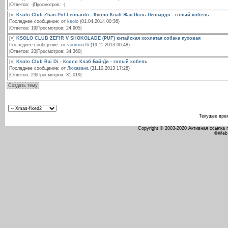
|Ответов: -|Просмотров: -|
[»]
Ksolo Club Zhan-Pol Leonardo - Ксоло Клаб Жан-Поль Леонардо - голый кобель
Последнее сообщение: от
ksolo
(01.04.2014 00:36)
|Ответов: 19|Просмотров: 24,905|
[»]
KSOLO CLUB ZEFIR V SHOKOLADE (PUF) китайская хохлатая собака пуховая
Последнее сообщение: от
vooroon76
(19.11.2013 00:48)
|Ответов: 23|Просмотров: 34,360|
[»]
Ksolo Club Bai Di - Ксоло Клаб Бай-Ди - голый кобель
Последнее сообщение: от
Люкавана
(31.10.2013 17:28)
|Ответов: 23|Просмотров: 31,019|
Создать тему
Текущее вре
Copyright © 2003-2020 Активная ссылка
©Web 