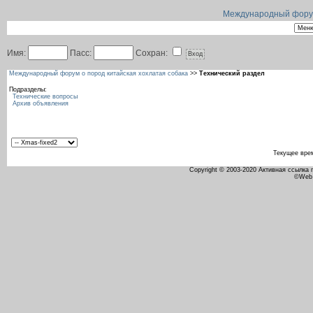
Международный форум 
Имя:
Пасс:
Сохран:
Международный форум о пород китайская хохлатая собака
>>
Технический раздел
Подразделы:
Технические вопросы
Архив объявления
Текущее вре
Copyright © 2003-2020 Активная ссылка
©Web 