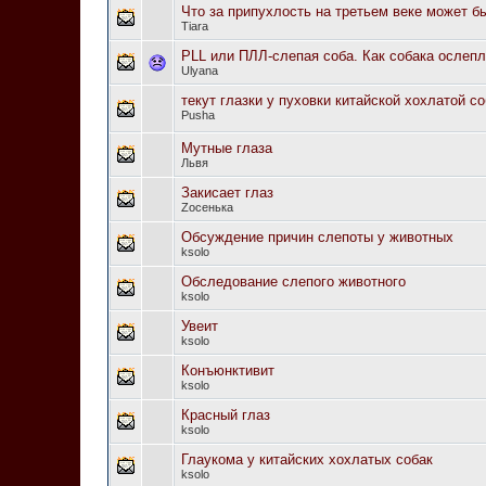
Что за припухлость на третьем веке может б
Tiara
PLL или ПЛЛ-слепая соба. Как собака ослепл
Ulyana
текут глазки у пуховки китайской хохлатой с
Pusha
Мутные глаза
Львя
Закисает глаз
Zосенька
Обсуждение причин слепоты у животных
ksolo
Обследование слепого животного
ksolo
Увеит
ksolo
Конъюнктивит
ksolo
Красный глаз
ksolo
Глаукома у китайских хохлатых собак
ksolo