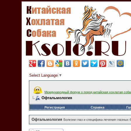
Select Language
▼
Международный форум о пород китайская хохлатая соба
Офтальмология
Регистрация
Справка
Га
Офтальмология
Болезни глаз и специфика лечения глазных б