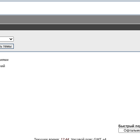
ниями
ний
Быстрый пе
Текущее время:
12:44
. Часовой пояс GMT +4.