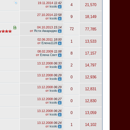
19.11.2014
11:42
4
21,570
от
ksolo
27.10.2014
22:58
9
18,149
от
ksolo
04.10.2013
15:14
72
77,785
от
Ясти Амариджо
02.06.2011
18:00
1
13,533
от
Елена1128
08.02.2009
11:08
8
17,157
от
Елена Свет
13.12.2008
06:33
2
14,797
от
ksolo
13.12.2008
06:29
0
12,936
от
ksolo
13.12.2008
06:29
0
12,831
от
ksolo
13.12.2008
06:27
0
12,830
от
ksolo
13.12.2008
06:26
0
13,059
от
ksolo
13.12.2008
06:24
1
14,102
от
ksolo