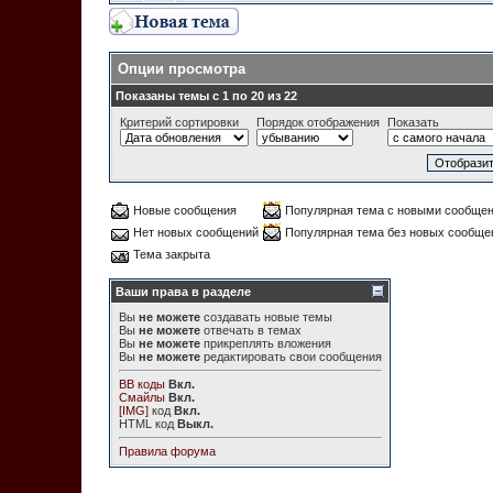
Опции просмотра
Показаны темы с 1 по 20 из 22
Критерий сортировки
Порядок отображения
Показать
Новые сообщения
Популярная тема с новыми сообще
Нет новых сообщений
Популярная тема без новых сообще
Тема закрыта
Ваши права в разделе
Вы
не можете
создавать новые темы
Вы
не можете
отвечать в темах
Вы
не можете
прикреплять вложения
Вы
не можете
редактировать свои сообщения
BB коды
Вкл.
Смайлы
Вкл.
[IMG]
код
Вкл.
HTML код
Выкл.
Правила форума