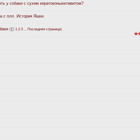
ыть у собаки с сухим кератоконьюктивитом?
а с плл. История Яшки.
обаки
(
1
2
3
...
Последняя страница
)