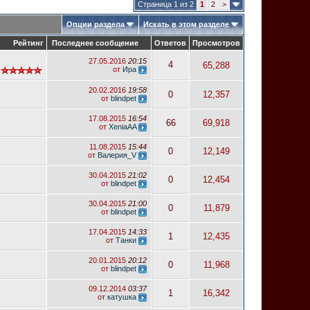
Страница 1 из 2
1
2
>
Опции раздела
Искать в этом разделе
Рейтинг
Последнее сообщение
Ответов
Просмотров
27.05.2016
20:15
4
65,288
от
Ира
20.02.2016
19:58
0
12,357
от
blindpet
17.08.2015
16:54
66
69,918
от
XeniaAA
11.08.2015
15:44
0
12,149
от
Валерия_V
30.04.2015
21:02
0
12,454
от
blindpet
30.04.2015
21:00
0
11,879
от
blindpet
17.04.2015
14:33
1
12,435
от
Танки
20.01.2015
20:12
0
11,968
от
blindpet
09.12.2014
03:37
1
16,342
от
катушка