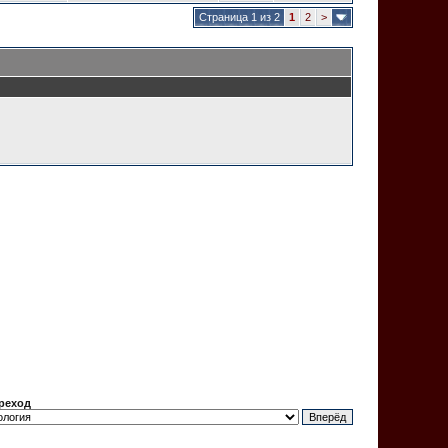
Страница 1 из 2
1
2
>
реход