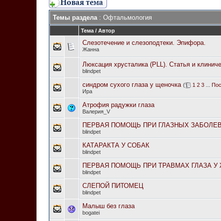
Темы раздела
: Офтальмология
Тема
/
Автор
Слезотечение и слезоподтеки. Эпифора.
Жанна
Люксация хрусталика (PLL). Статья и клинич
blindpet
синдром сухого глаза у щеночка
(
1
2
3
...
Пос
Ира
Атрофия радужки глаза
Валерия_V
ПЕРВАЯ ПОМОЩЬ ПРИ ГЛАЗНЫХ ЗАБОЛЕ
blindpet
КАТАРАКТА У СОБАК
blindpet
ПЕРВАЯ ПОМОЩЬ ПРИ ТРАВМАХ ГЛАЗА У
blindpet
СЛЕПОЙ ПИТОМЕЦ
blindpet
Малыш без глаза
bogatei