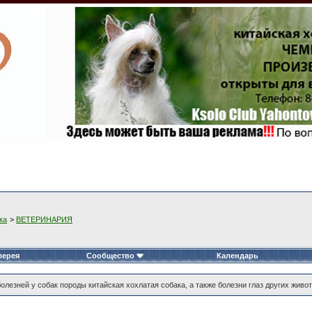
ка
>
ВЕТЕРИНАРИЯ
лерея
Сообщество
Календарь
олезней у собак породы китайская хохлатая собака, а также болезни глаз других живо