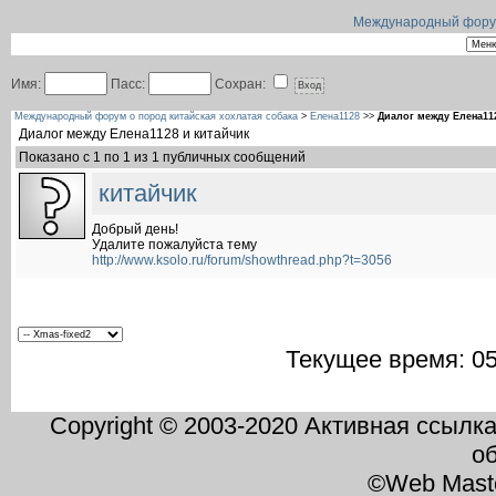
Международный форум 
Имя:
Пасс:
Сохран:
Международный форум о пород китайская хохлатая собака
>
Елена1128
>>
Диалог между Елена11
Диалог между Елена1128 и китайчик
Показано с 1 по
1
из
1
публичных сообщений
китайчик
Добрый день!
Удалите пожалуйста тему
http://www.ksolo.ru/forum/showthread.php?t=3056
Текущее время:
05
Copyright © 2003-2020 Активная ссылк
о
©Web Mast