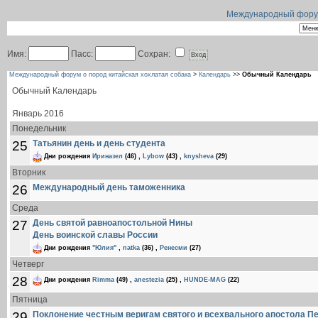
Международный форум 
Имя:
Пасс:
Сохран:
Международный форум о пород китайская хохлатая собака
>
Календарь
>>
Обычный Календарь
Обычный Календарь
Январь 2016
Понедельник
25
Татьянин день и день студента
Дни рождения
Ириназел
(46)
,
Lybow
(43)
,
knysheva
(29)
Вторник
26
Международный день таможенника
Среда
27
День святой равноапостольной Нины
День воинской славы России
Дни рождения
"Юлия"
,
natka
(36)
,
Ренесми
(27)
Четверг
28
Дни рождения
Rimma
(49)
,
anestezia
(25)
,
HUNDE-MAG
(22)
Пятница
29
Поклонение честным веригам святого и всехвального апостола П