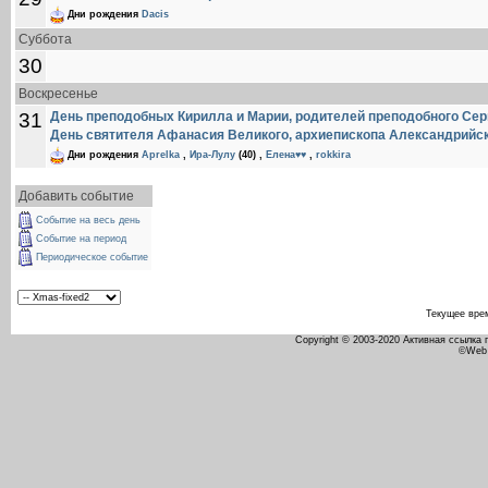
Дни рождения
Dacis
Суббота
30
Воскресенье
31
День преподобных Кирилла и Марии, родителей преподобного Сер
День святителя Афанасия Великого, архиепископа Александрийс
Дни рождения
Aprelka
,
Ира-Лулу
(40)
,
Елена♥♥
,
rokkira
Добавить событие
Событие на весь день
Событие на период
Периодическое событие
Текущее вре
Copyright © 2003-2020 Активная ссылка
©Web 