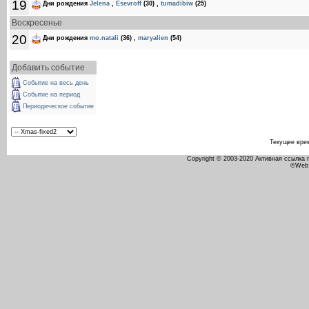
19
Дни рождения
Jelena
,
Esevroff
(30)
,
tumadibiw
(25)
Воскресенье
20
Дни рождения
mo.natali
(36)
,
maryalien
(54)
Добавить событие
Событие на весь день
Событие на период
Периодическое событие
Текущее вре
Copyright © 2003-2020 Активная ссылка
©Web 