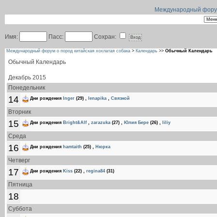
Международный форум 
Имя:
Пасс:
Сохран:
Международный форум о пород китайская хохлатая собака
>
Календарь
>>
Обычный Календарь
Обычный Календарь
Декабрь 2015
Понедельник
14
Дни рождения
Inger
(29)
,
lenapika
,
Связной
Вторник
15
Дни рождения
Bright&Alf
,
zarazuka
(27)
,
Юлия Бере
(26)
,
liliy
Среда
16
Дни рождения
hamtaith
(25)
,
Нюрка
Четверг
17
Дни рождения
Kiss
(22)
,
regina84
(31)
Пятница
18
Суббота