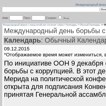
Международный форум 
Имя:
Пасс:
Сохран:
Международный форум о пород китайская хохлатая собака
>
Календарь
>
Обычный Календарь
>>
0
Международный день борьбы с
Календарь
: Обычный Календа
09.12.2015
*Отображаемое время может измениться, в
По инициативе ООН 9 декабря
борьбы с коррупцией. В этот де
Мерида на политической конфе
открыта для подписания Конве
принятая Генеральной ассамбле