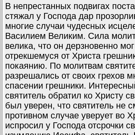
В непрестанных подвигах поста
стяжал у Господа дар прозорли
многие случаи чудесных исцел
Василием Великим. Сила молит
велика, что он дерзновенно мо
отрекшемуся от Христа грешник
покаянию. По молитвам святит
разрешались от своих грехов м
спасении грешники. Интересный
святитель обратил ко Христу с
был уверен, что святитель не с
противном случае уверует во Х
испросил у Господа отсрочки св