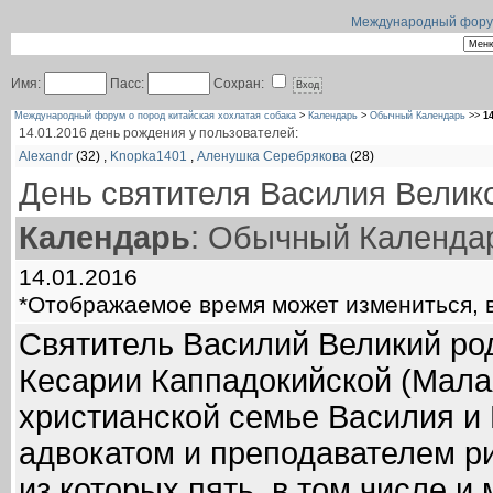
Международный форум 
Имя:
Пасс:
Сохран:
Международный форум о пород китайская хохлатая собака
>
Календарь
>
Обычный Календарь
>>
1
14.01.2016 день рождения у пользователей:
Alexandr
(32)
,
Knopka1401
,
Аленушка Серебрякова
(28)
День святителя Василия Велик
Календарь
: Обычный Календа
14.01.2016
*Отображаемое время может измениться, в
Святитель Василий Великий род
Кесарии Каппадокийской (Малая
христианской семье Василия и
адвокатом и преподавателем ри
из которых пять, в том числе и