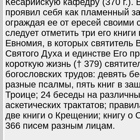
Кесарийскую кафедру (370 г.).
проявил себя как пламенный з
ограждая ее от ересей своими
следует отметить три его книги
Евномия, в которых святитель 
Святого Духа и единстве Его п
короткую жизнь († 379) святит
богословских трудов: девять б
разные псалмы, пять книг в за
Троице; 24 беседы на различны
аскетических трактатов; прави
две книги о Крещении; книгу о
366 писем разным лицам.