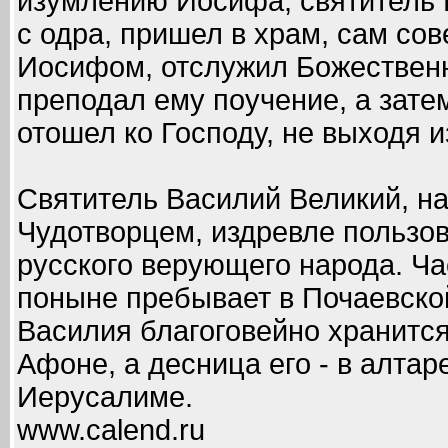
изумлению Иосифа, святитель В
с одра, пришел в храм, сам со
Иосифом, отслужил Божествен
преподал ему поучение, а зате
отошел ко Господу, не выходя и
Святитель Василий Великий, н
Чудотворцем, издревле пользо
русского верующего народа. Ч
поныне пребывает в Почаевской
Василия благоговейно хранится
Афоне, а десница его - в алта
Иерусалиме.
www.calend.ru