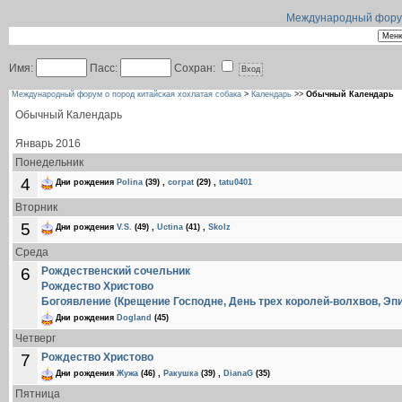
Международный форум 
Имя:
Пасс:
Сохран:
Международный форум о пород китайская хохлатая собака
>
Календарь
>>
Обычный Календарь
Обычный Календарь
Январь 2016
Понедельник
4
Дни рождения
Polina
(39)
,
corpat
(29)
,
tatu0401
Вторник
5
Дни рождения
V.S.
(49)
,
Uctina
(41)
,
Skolz
Среда
6
Рождественский сочельник
Рождество Христово
Богоявление (Крещение Господне, День трех королей-волхвов, Эп
Дни рождения
Dogland
(45)
Четверг
7
Рождество Христово
Дни рождения
Жужа
(46)
,
Ракушка
(39)
,
DianaG
(35)
Пятница