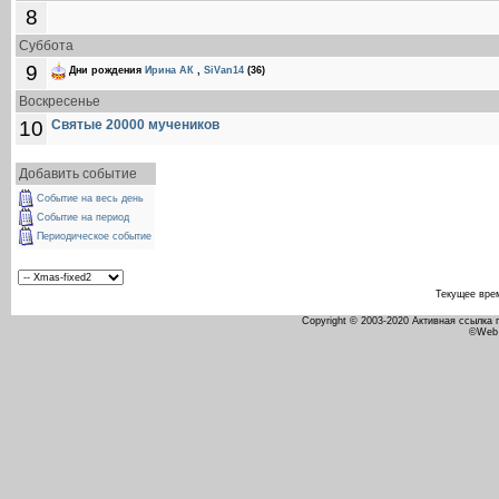
8
Суббота
9
Дни рождения
Ирина АК
,
SiVan14
(36)
Воскресенье
10
Святые 20000 мучеников
Добавить событие
Событие на весь день
Событие на период
Периодическое событие
Текущее вре
Copyright © 2003-2020 Активная ссылка
©Web 