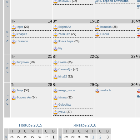
ksunya21
(22)
День героев Отечества
В
>
>
Д
Пн
14
Вт
15
Ср
16
Ч
Inger
(29)
Bright&Alf
hamtaith
(25)
>
lenapika
zarazuka
(27)
Нюрка
>
>
Связной
Юлия Бере
(26)
liliy
Пн
21
Вт
22
Ср
23
Ч
Кисулька
(29)
Вьюга
(35)
>
>
СвиягаДог
(40)
>
irina22
(32)
Пн
28
Вт
29
Ср
30
Ч
Talija
(58)
влада_люси
svetochr
>
Н
Фокина Ан
(54)
Irinara
(32)
>
>
Galochka
гусьь
(27)
Ноябрь 2015
Январь 2016
П
В
С
Ч
П
С
В
П
В
С
Ч
П
С
В
>
1
>
1
2
3
26
27
28
29
30
31
28
29
30
31