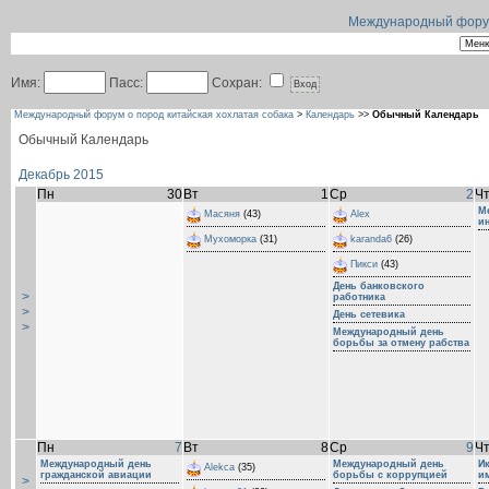
Международный форум 
Имя:
Пасс:
Сохран:
Международный форум о пород китайская хохлатая собака
>
Календарь
>>
Обычный Календарь
Обычный Календарь
Декабрь 2015
Пн
30
Вт
1
Ср
2
Ч
М
Масяня
(43)
Alex
и
Мухоморка
(31)
karanda6
(26)
Пикси
(43)
День банковского
>
работника
>
День сетевика
>
Международный день
борьбы за отмену рабства
Пн
7
Вт
8
Ср
9
Ч
Международный день
Международный день
И
Alekca
(35)
гражданской авиации
борьбы с коррупцией
и
>