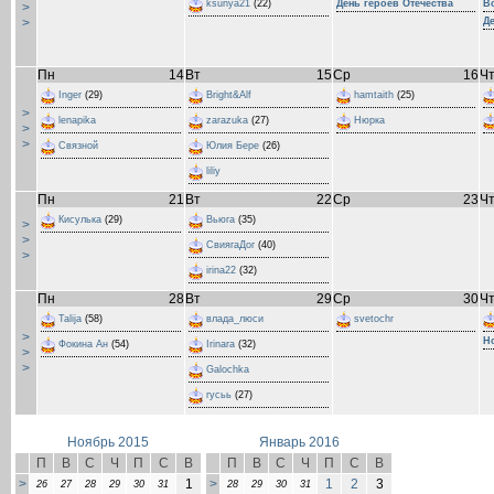
ksunya21
(22)
День героев Отечества
В
>
>
Д
Пн
14
Вт
15
Ср
16
Ч
Inger
(29)
Bright&Alf
hamtaith
(25)
>
lenapika
zarazuka
(27)
Нюрка
>
>
Связной
Юлия Бере
(26)
liliy
Пн
21
Вт
22
Ср
23
Ч
Кисулька
(29)
Вьюга
(35)
>
>
СвиягаДог
(40)
>
irina22
(32)
Пн
28
Вт
29
Ср
30
Ч
Talija
(58)
влада_люси
svetochr
>
Н
Фокина Ан
(54)
Irinara
(32)
>
>
Galochka
гусьь
(27)
Ноябрь 2015
Январь 2016
П
В
С
Ч
П
С
В
П
В
С
Ч
П
С
В
>
1
>
1
2
3
26
27
28
29
30
31
28
29
30
31