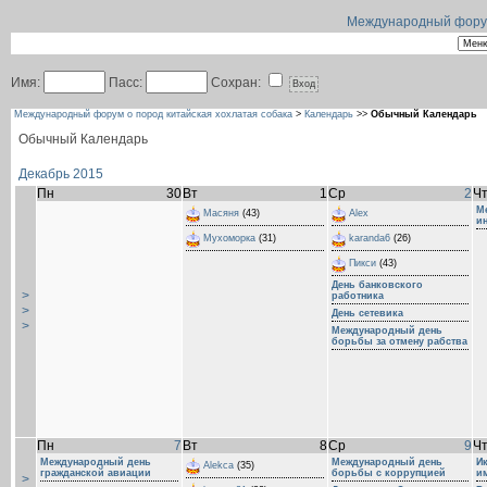
Международный форум 
Имя:
Пасс:
Сохран:
Международный форум о пород китайская хохлатая собака
>
Календарь
>>
Обычный Календарь
Обычный Календарь
Декабрь 2015
Пн
30
Вт
1
Ср
2
Ч
М
Масяня
(43)
Alex
и
Мухоморка
(31)
karanda6
(26)
Пикси
(43)
День банковского
>
работника
>
День сетевика
>
Международный день
борьбы за отмену рабства
Пн
7
Вт
8
Ср
9
Ч
Международный день
Международный день
И
Alekca
(35)
гражданской авиации
борьбы с коррупцией
и
>