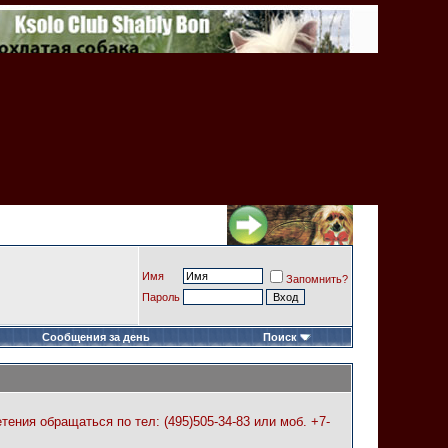
Имя
Запомнить?
Пароль
Сообщения за день
Поиск
ния обращаться по тел: (495)505-34-83 или моб. +7-