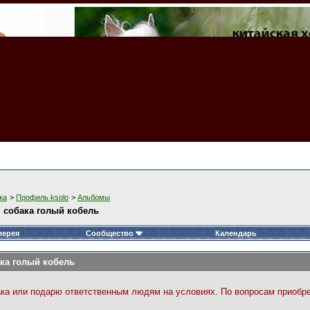
ка
>
Профиль ksolo
>
Альбомы
 собака голый кобель
лерея
Сообщество
Календарь
ка голый кобель
ка или подарю ответственным людям на условиях. По вопросам приобрете