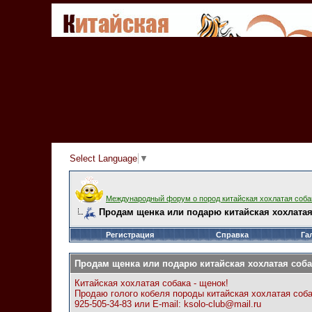
Select Language
▼
Международный форум о пород китайская хохлатая соба
Продам щенка или подарю китайская хохлатая
Регистрация
Справка
Га
Продам щенка или подарю китайская хохлатая соба
Китайская хохлатая собака - щенок!
Продаю голого кобеля породы китайская хохлатая соба
925-505-34-83 или E-mail: ksolo-club@mail.ru