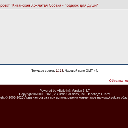
Проект "Китайская Хохлатая Собака - подарок для души"
Текущее время:
11:13
. Часовой пояс GMT +4.
Обратная с
Powered by vBulletin® Version 3.8.7
Copyright ©2000 - 2026, vBulletin Solutions, Inc. Перевод:
zCarot
ight © 2003-2020 Активная ссылка при использовании материалов на www.ksolo.ru обя