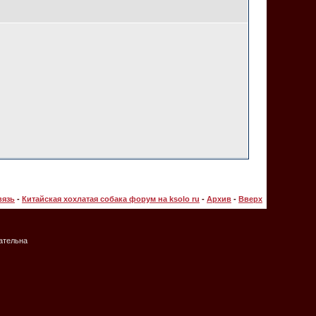
вязь
-
Китайская хохлатая собака форум на ksolo ru
-
Архив
-
Вверх
зательна