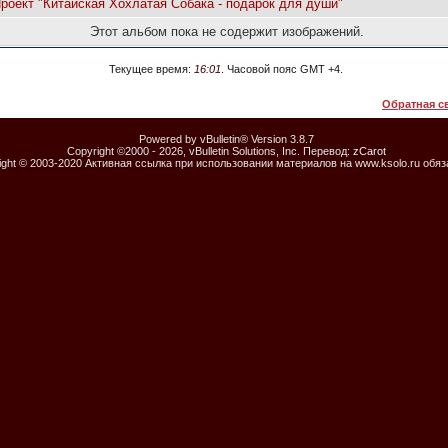
Проект "Китайская Хохлатая Собака - подарок для души"
Этот альбом пока не содержит изображений.
Текущее время:
16:01
. Часовой пояс GMT +4.
Обратная с
Powered by vBulletin® Version 3.8.7
Copyright ©2000 - 2026, vBulletin Solutions, Inc. Перевод:
zCarot
ight © 2003-2020 Активная ссылка при использовании материалов на www.ksolo.ru обя