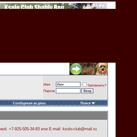
Имя
Запомнить?
Пароль
Сообщения за день
Поиск
б. +7-925-505-34-83 или E-mail: ksolo-club@mail.ru