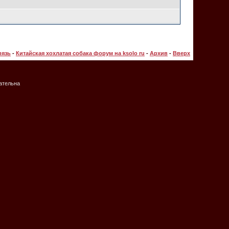
вязь
-
Китайская хохлатая собака форум на ksolo ru
-
Архив
-
Вверх
зательна