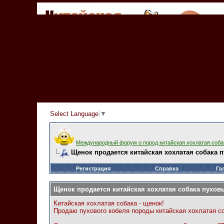
Select Language
▼
Международный форум о пород китайская хохлатая соба
Щенок продается китайская хохлатая собака 
Регистрация
Справка
Га
Щенок продается китайская хохлатая собака пухов
Китайская хохлатая собака - щенок!
Продаю пухового кобеля породы китайская хохлатая соба