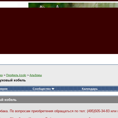
ка
>
Профиль ksolo
>
Альбомы
пуховый кобель
лерея
Сообщество
Календарь
ый кобель
ка. По вопросам приобретения обращаться по тел: (495)505-34-83 или мо